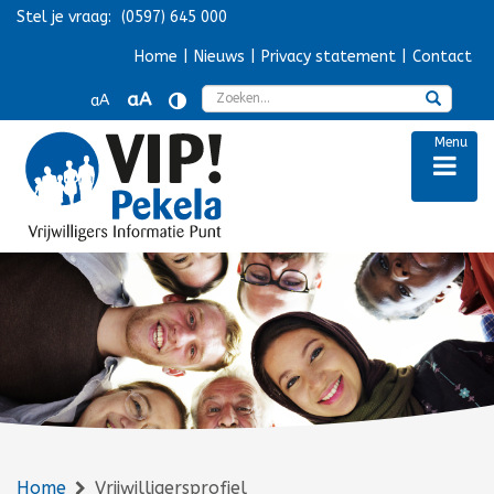
Stel je vraag:
(0597) 645 000
Navigatie overslaan
Home
|
Nieuws
|
Privacy statement
|
Contact
Zoek
aA
aA
Menu
Home
Vrijwilligersprofiel