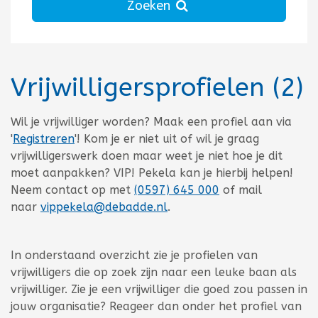
Zoeken
Vrij
willigers
profielen
(2)
Totaal aantal 2
Wil je vrijwilliger worden? Maak een profiel aan via
'
Registreren
'! Kom je er niet uit of wil je graag
vrijwilligerswerk doen maar weet je niet hoe je dit
moet aanpakken? VIP! Pekela kan je hierbij helpen!
Neem contact op met
(0597) 645 000
of mail
naar
vippekela@debadde.nl
.
In onderstaand overzicht zie je profielen van
vrijwilligers die op zoek zijn naar een leuke baan als
vrijwilliger. Zie je een vrijwilliger die goed zou passen in
jouw organisatie? Reageer dan onder het profiel van