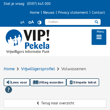
Stel je vraag:
(0597) 645 000
Navigatie overslaan
Home
|
Nieuws
|
Privacy statement
|
Contact
Zoek
aA
aA
Menu
Home
Vrijwilligersprofiel
Volwassenen
Lees voor
Uitleg woorden
Simpele tekst
Terug naar overzicht